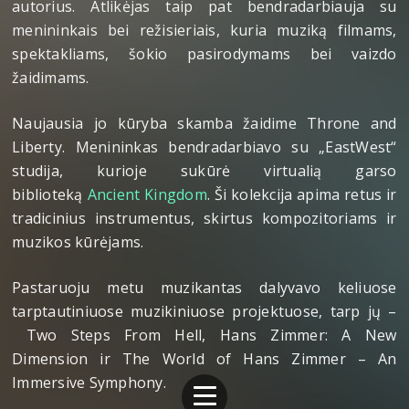
autorius. Atlikėjas taip pat bendradarbiauja su
menininkais bei režisieriais, kuria muziką filmams,
spektakliams, šokio pasirodymams bei vaizdo
žaidimams.
Naujausia jo kūryba skamba žaidime Throne and
Liberty. Menininkas bendradarbiavo su „EastWest“
studija, kurioje sukūrė virtualią garso
biblioteką
Ancient Kingdom
. Ši kolekcija apima retus ir
tradicinius instrumentus, skirtus kompozitoriams ir
muzikos kūrėjams.
Pastaruoju metu muzikantas dalyvavo keliuose
tarptautiniuose muzikiniuose projektuose, tarp jų –
Two Steps From Hell, Hans Zimmer: A New
Dimension ir The World of Hans Zimmer – An
Immersive Symphony.