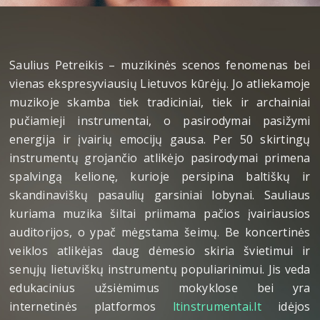
Saulius Petreikis – muzikinės scenos fenomenas bei
vienas ekspresyviausių Lietuvos kūrėjų. Jo atliekamoje
muzikoje skamba tiek tradiciniai, tiek ir archainiai
pučiamieji instrumentai, o pasirodymai pasižymi
energija ir įvairių emocijų gausa. Per 50 skirtingų
instrumentų grojančio atlikėjo pasirodymai primena
spalvingą kelionę, kurioje persipina baltiškų ir
skandinaviškų pasaulių garsiniai lobynai. Sauliaus
kuriama muzika šiltai priimama pačios įvairiausios
auditorijos, o ypač mėgstama šeimų. Be koncertinės
veiklos atlikėjas daug dėmesio skiria švietimui ir
senųjų lietuviškų instrumentų populiarinimui. Jis veda
edukacinius užsiėmimus mokyklose bei yra
internetinės platformos
ltinstrumentai.lt
idėjos