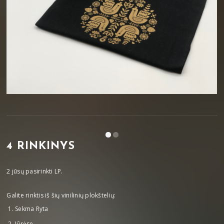
4 RINKINYS
2 jūsų pasirinkti LP.
Galite rinktis iš šių vinilinių plokštelių:
Sekma Ryta
Jūrėse