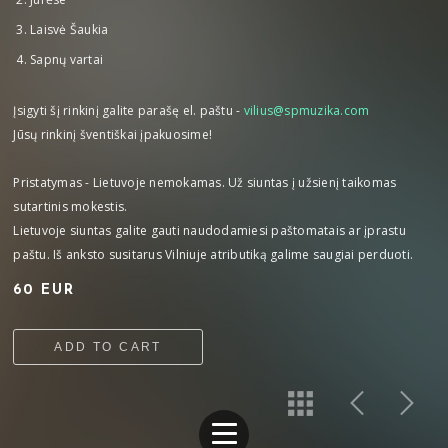
Laisvė Šaukia
Sapnų vartai
Įsigyti šį rinkinį galite parašę el. paštu -
vilius@spmuzika.com​
Jūsų rinkinį šventiškai įpakuosime!
Pristatymas - Lietuvoje nemokamas. Už siuntas į užsienį taikomas
sutartinis mokestis.
Lietuvoje siuntas galite gauti naudodamiesi paštomatais ar įprastu
paštu. Iš anksto susitarus Vilniuje atributiką galime saugiai perduoti.
60 EUR
ADD TO CART