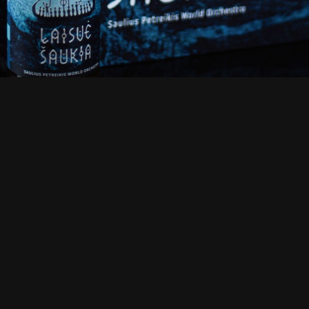
isve-saukia-dizainas
bukčia-kombucha-saulius-petreikis