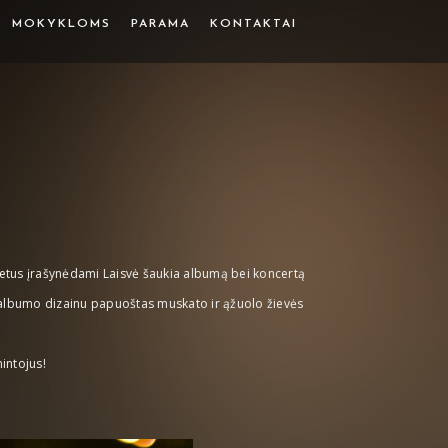
MOKYKLOMS
PARAMA
KONTAKTAI
etus įrašynėdami Laisvė šaukia albumą bei koncertą
o albumo dizainu papuoštas muskato ir ąžuolo žievės
intojus!