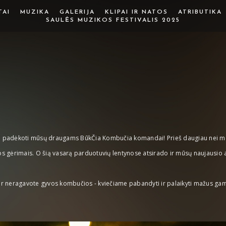
TAI
MUZIKA
GALERIJA
KLIPAI IR NATOS
ATRIBUTIKA
SAULĖS MUZIKOS FESTIVALIS 2025
rdu padėkoti mūsų draugams BūkČia Kombučia komandai! Prieš daugiau nei m
tos gėrimais. O šią vasarą parduotuvių lentynose atsirado ir mūsų naujausi
dar neragavote gyvos kombučios - kviečiame pabandyti ir palaikyti mažus gam