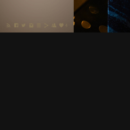
4
2021-12-14
bukčia-kombucia
la