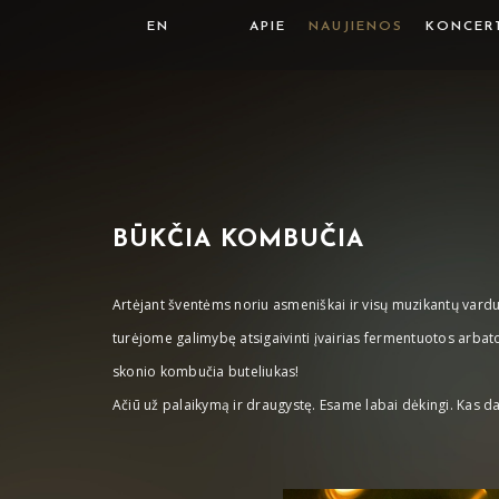
EN
APIE
NAUJIENOS
KONCER
BŪKČIA KOMBUČIA
Artėjant šventėms noriu asmeniškai ir visų muzikantų va
turėjome galimybę atsigaivinti įvairias fermentuotos arba
skonio kombučia buteliukas!
Ačiū už palaikymą ir draugystę. Esame labai dėkingi. Kas 