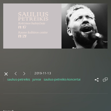
2019-11-13
saulius-petreikis
jurese
saulius-petreikis-koncertai