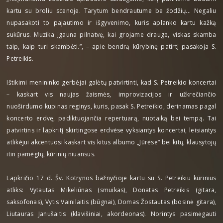
kartu su broliu scenoje. Tarytum bendrautume be žodžių... Negaliu
nupasakoti to pajautimo ir išgyvenimo, kuris aplanko kartu kažką
sukūrus. Muzika įgauna pilnatvę, kai grojame drauge, viskas skamba
taip, kaip turi skambėti.”, – apie bendrą kūrybinę patirtį pasakoja S.
Petreikis.
Ištikimi menininko gerbėjai galėtų patvirtinti, kad S. Petreikio koncertai
– kaskart vis naujas žaismės, improvizacijos ir užkrečiančio
nuoširdumo kupinas reginys, kuris, pasak S. Petreikio, derinamas pagal
koncerto erdvę, padiktuojančia repertuarą, nuotaiką bei tempą. Tai
patvirtins ir lapkritį skirtingose erdvėse vyksiantys koncertai, leisiantys
atlikėjui akcentuosi kaskart vis kitus albumo „Jūrėse“ bei kitų, klausytojų
itin pamėgtų, kūrinių niuansus.
Lapkričio 17 d. Šv. Kotrynos bažnyčioje kartu su S. Petreikiu kūrinius
atliks: Vytautas Mikeliūnas (smuikas), Donatas Petreikis (gitara,
saksofonas), Vytis Vainilaitis (būgnai), Domas Žostautas (bosinė gitara),
Liutauras Janušaitis (klavišiniai, akordeonas). Norintys pasimėgauti