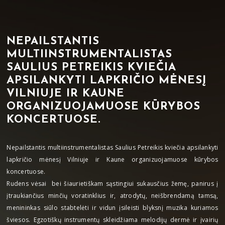
NEPAILSTANTIS
MULTIINSTRUMENTALISTAS
SAULIUS PETREIKIS KVIEČIA
APSILANKYTI LAPKRIČIO MĖNESĮ
VILNIUJE IR KAUNE
ORGANIZUOJAMUOSE KŪRYBOS
KONCERTUOSE.
Nepailstantis multiinstrumentalistas Saulius Petreikis kviečia apsilankyti
lapkričio mėnesį Vilniuje ir Kaune organizuojamuose kūrybos
koncertuose.
Rudens vėsai bei šiaurietiškam sąstingiui sukausčius žemę, panirus į
įtraukiančius minčių voratinklius ir, atrodytų, neišbrendamą tamsą,
menininkas siūlo stabtelėti ir vidun įsileisti blyksnį muzika kuriamos
šviesos. Egzotiškų instrumentų skleidžiama melodijų dermė ir įvairių