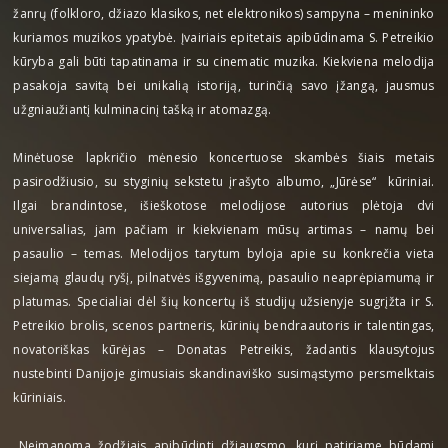
žanrų (folkloro, džiazo klasikos, net elektronikos) sampyna – menininko
kuriamos muzikos ypatybė. Įvairiais epitetais apibūdinama S. Petreikio
kūryba gali būti tapatinama ir su cinematic muzika. Kiekviena melodija
pasakoja savitą bei unikalią istoriją, turinčią savo įžangą, jausmus
užgniaužiantį kulminacinį tašką ir atomazgą.
Minėtuose lapkričio mėnesio koncertuose skambės šiais metais
pasirodžiusio, su styginių sekstetu įrašyto albumo, „Jūrėse“ kūriniai.
Ilgai brandintose, išieškotose melodijose autorius plėtoja dvi
universalias, jam pačiam ir kiekvienam mūsų artimas – namų bei
pasaulio – temas. Melodijos tarytum byloja apie su konkrečia vieta
siejamą glaudų ryšį, pilnatvės išgyvenimą, pasaulio neaprėpiamumą ir
platumas. Specialiai dėl šių koncertų iš studijų užsienyje sugrįžta ir S.
Petreikio brolis, scenos partneris, kūrinių bendraautoris ir talentingas,
novatoriškas kūrėjas – Donatas Petreikis, žadantis klausytojus
nustebinti Danijoje gimusiais skandinaviško susimąstymo persmelktais
kūriniais.
„Neįmanoma žodžiais apibūdinti džiaugsmo, kurį patiriame būdami