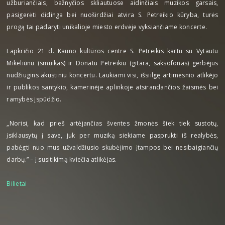
užburiančiais, bažnyčios skliautuose aidinčiais muzikos garsais,
pasigerėti didinga bei nuoširdžiai atvira S. Petreikio kūryba, turės
progą tai padaryti unikalioje miesto erdvėje vyksiančiame koncerte.
Lapkričio 21 d. Kauno kultūros centre S. Petreikis kartu su Vytautu
Mikeliūnu (smuikas) ir Donatu Petreikiu (gitara, saksofonas) gerbėjus
nudžiugins akustiniu koncertu. Laukiami visi, išsiilgę artimesnio atlikėjo
ir publikos santykio, kamerinėje aplinkoje atsirandančios žaismės bei
ramybės įspūdžio.
„Norisi, kad prieš artėjančias šventes žmonės šiek tiek sustotų,
įsiklausytų į save, juk per muziką siekiame pasprukti iš realybės,
pabėgti nuo mus užvaldžiusio skubėjimo įtampos bei nesibaigiančių
darbų.” – į susitikimą kviečia atlikėjas.
Bilietai