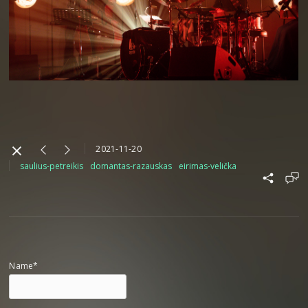
2021-11-20
saulius-petreikis
domantas-razauskas
eirimas-velička
Name*