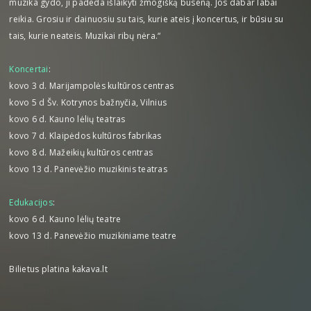
muzika gydo, ji padeda išlaikyti žmogišką būseną. Jos dabar labai
reikia. Grosiu ir dainuosiu su tais, kurie ateis į koncertus, ir būsiu su
tais, kurie neateis. Muzikai ribų nėra.“
Koncertai
:
kovo 3 d. Marijampolės kultūros centras
kovo 5 d Šv. Kotrynos bažnyčia, Vilnius
kovo 6 d. Kauno lėlių teatras
kovo 7 d. Klaipėdos kultūros fabrikas
kovo 8 d. Mažeikių kultūros centras
kovo 13 d. Panevėžio muzikinis teatras
Edukacijos
:
kovo 6 d. Kauno lėlių teatre
kovo 13 d. Panevėžio muzikiniame teatre
Bilietus platina kakava.lt