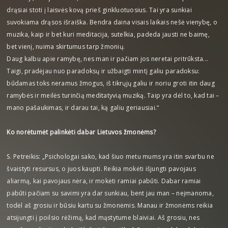
drąsiai stoti į laisvės kovą prieš ginkluotuosius. Tai yra sunkiai
suvokiama drąsos išraiška. Bendra daina visais laikais nešė vienybę, o
muzika, kaip ir bet kuri meditacija, sutelkia, padeda jausti ne baimę,
bet vienį, nuima skirtumus tarp žmonių.
Daug kalbu apie ramybę, nes man ir pačiam jos neretai pritrūksta...
Taigi, pradėjau nuo paradoksų ir užbaigti mintį galiu paradoksu:
būdamas toks neramus žmogus, iš tikrųjų galiu ir noriu groti itin daug
ramybės ir meilės turinčią meditatyvią muziką. Taip yra dėl to, kad tai –
mano pašaukimas, ir darau tai, ką galiu geriausiai.“
Ko norėtumėt palinkėti dabar Lietuvos žmonėms?
S. Petreikis: „Psichologai sako, kad šiuo metu mums yra itin svarbu ne
švaistyti resursus, o juos kaupti. Reikia mokėti išjungti pavojaus
aliarmą, kai pavojaus nėra, ir mokėti ramiai pabūti. Dabar ramiai
pabūti pačiam su savimi yra dar sunkiau, bent jau man – neįmanoma,
todėl aš grosiu ir būsiu kartu su žmonėmis. Manau ir žmonėms reikia
atsijungti į poilsio rėžimą, kad mąstytume blaiviai. Aš grosiu, nes