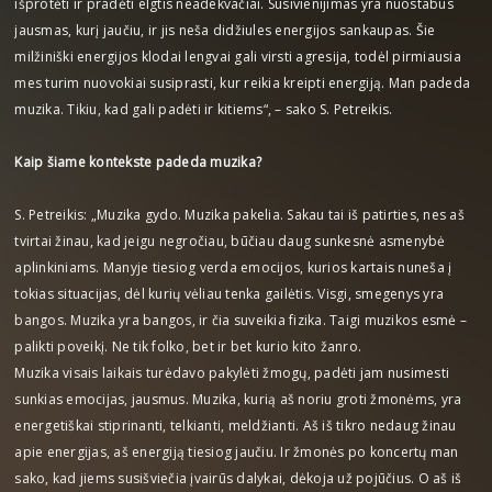
išprotėti ir pradėti elgtis neadekvačiai. Susivienijimas yra nuostabus
jausmas, kurį jaučiu, ir jis neša didžiules energijos sankaupas. Šie
milžiniški energijos klodai lengvai gali virsti agresija, todėl pirmiausia
mes turim nuovokiai susiprasti, kur reikia kreipti energiją. Man padeda
muzika. Tikiu, kad gali padėti ir kitiems“, – sako S. Petreikis.
Kaip šiame kontekste padeda muzika?
S. Petreikis: „Muzika gydo. Muzika pakelia. Sakau tai iš patirties, nes aš
tvirtai žinau, kad jeigu negročiau, būčiau daug sunkesnė asmenybė
aplinkiniams. Manyje tiesiog verda emocijos, kurios kartais nuneša į
tokias situacijas, dėl kurių vėliau tenka gailėtis. Visgi, smegenys yra
bangos. Muzika yra bangos, ir čia suveikia fizika. Taigi muzikos esmė –
palikti poveikį. Ne tik folko, bet ir bet kurio kito žanro.
Muzika visais laikais turėdavo pakylėti žmogų, padėti jam nusimesti
sunkias emocijas, jausmus. Muzika, kurią aš noriu groti žmonėms, yra
energetiškai stiprinanti, telkianti, meldžianti. Aš iš tikro nedaug žinau
apie energijas, aš energiją tiesiog jaučiu. Ir žmonės po koncertų man
sako, kad jiems susišviečia įvairūs dalykai, dėkoja už pojūčius. O aš iš