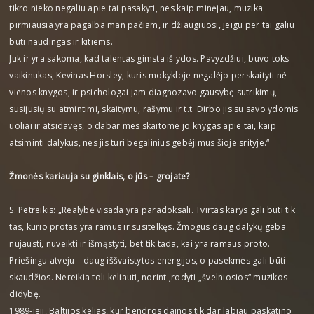
tikro nieko negaliu apie tai pasakyti, nes kaip minėjau, muzika
pirmiausia yra pagalba man pačiam, ir džiaugiuosi, jeigu per tai galiu
būti naudingas ir kitiems.
Juk ir yra sakoma, kad talentas gimsta iš ydos. Pavyzdžiui, buvo toks
vaikinukas, Kevinas Horsley, kuris mokykloje negalėjo perskaityti nė
vienos knygos, ir psichologai jam diagnozavo gausybę sutrikimų,
susijusių su atmintimi, skaitymu, rašymu ir t.t. Dirbo jis su savo ydomis
uoliai ir atsidavęs, o dabar mes skaitome jo knygas apie tai, kaip
atsiminti dalykus, nes jis turi begalinius gebėjimus šioje srityje.“
Žmonės kariauja su ginklais, o jūs – grojate?
S. Petreikis: „Realybė visada yra paradoksali. Tvirtas karys gali būti tik
tas, kurio protas yra ramus ir susitelkęs. Žmogus daug dalykų geba
nujausti, nuveikti ir išmąstyti, bet tik tada, kai yra ramaus proto.
Priešingu atveju – daug iššvaistytos energijos, o pasekmės gali būti
skaudžios. Nereikia toli keliauti, norint įrodyti „švelniosios“ muzikos
didybę.
1989-ieji, Baltijos kelias, kur bendros dainos tik dar labiau paskatino