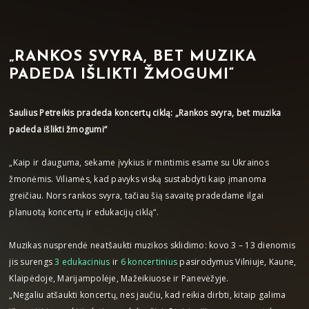
„RANKOS SVYRA, BET MUZIKA
PADEDA IŠLIKTI ŽMOGUMI“
Saulius Petreikis pradeda koncertų ciklą: „Rankos svyra, bet muzika
padeda išlikti žmogumi“
„Kaip ir dauguma, sekame įvykius ir mintimis esame su Ukrainos
žmonėmis. Viliamės, kad pavyks viską sustabdyti kaip įmanoma
greičiau. Nors rankos svyra, tačiau šią savaitę pradedame ilgai
planuotą koncertų ir edukacijų ciklą“.
Muzikas nusprendė neatšaukti muzikos sklidimo: kovo 3 – 13 dienomis
jis surengs
3 edukacinius
ir
6 koncertinius
pasirodymus Vilniuje, Kaune,
Klaipėdoje, Marijampolėje, Mažeikiuose ir Panevėžyje.
„Negaliu atšaukti koncertų, nes jaučiu, kad reikia dirbti, kitaip galima