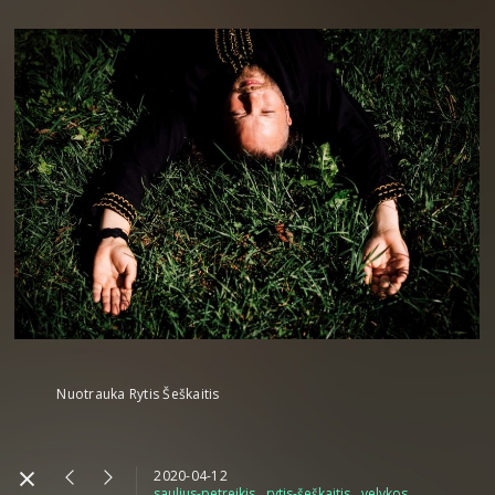
Nuotrauka Rytis Šeškaitis
2020-04-12
saulius-petreikis
rytis-šeškaitis
velykos