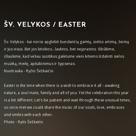
ŠV. VELYKOS / EASTER
Šv. Velykos - kai norisi apglėbti bundančią gamtą, sielos artimą, šeimą
ir Jus visus. Bet jos kitokios...lauktos, bet neįprastos. Išbūkime,
išlaukime, kad vėliau susitikus galėtume vieni kitiems išdalinti sielos
muziką, meilę, apkabinimus ir šypsenas.
Nuotrauka - Ryčio Šeškaičio
Easter is the time when there is a wish to embrace it all - awaking
nature, a soul mate, family and all of you. Yet the celebration this year
is a bit different. Let's be patient and wait through these unusual times,
so once met we could share the music of our souls, love, embraces
and smiles with each other.
Photo - Rytis Šeškaitis