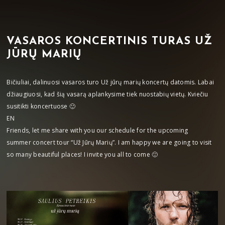
VASAROS KONCERTINIS TURAS UŽ
JŪRŲ MARIŲ
Bičiuliai, dalinuosi vasaros turo Už jūrų marių koncertų datomis. Labai
džiaugiuosi, kad šią vasarą aplankysime tiek nuostabių vietų. Kviečiu
susitikti koncertuose 🙂
EN
Friends, let me share with you our schedule for the upcoming
summer concert tour “Už Jūrų Marių”. I am happy we are going to visit
so many beautiful places! I invite you all to come 🙂