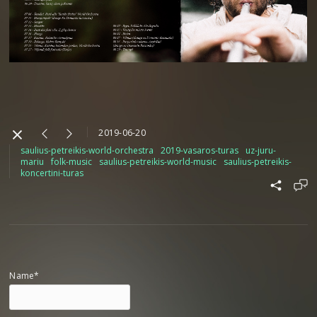
2019-06-20
saulius-petreikis-world-orchestra
2019-vasaros-turas
uz-juru-
mariu
folk-music
saulius-petreikis-world-music
saulius-petreikis-
koncertini-turas
Name*