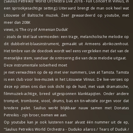
(Saulius Petreikis’ World Orchestra Live 2018 - Full Concert In Vilnius, in
een sprookjesachtige setting.) Uiteraard brengt de man ook heel wat
Litouwse of Baltische muziek. Zeer gewaardeerd op youtube, met
meer dan 208K
views, is ‘The cry of Armenian Duduk’
- zoals de titel laat vermoeden: een trage, melancholische melodie op
dit dubbelriet-blaasinstrument, gemaakt uit Armeens abrikozenhout.
Het timbre van de doedoek wordt wel eens vergeleken met dat van de
menselijke stem, vandaar de ontroering die van deze melodie uitgaat.
Deze instrumentale soberheid moet
je niet verwachten op de ep met vier nummers, Live at Tamsta. Tamsta
is een club voor live-muziek in het Litouwse Vilnius. De live-versies op
deze ep zitten ons dan ook dicht op de huid, met vaak dramatische,
filmmuziek-achtige, breed uitgesponnen klanktapijten. Onder andere
trompet, trombone, viool, drums, bas en tin-whistle zorgen voor dat
bredere palet. Saulius werkt blijkbaar nauw samen met Donatas
Petreikis - zijn broer, nemen we aan.
Op youtube kan je ook luisteren naar alvast één nummer uit de ep,
“Saulius Petreikis World Orchestra - Duduko ašaros / Tears of Duduk /