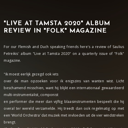
"LIVE AT TAMSTA 2020" ALBUM
REVIEW IN "FOLK" MAGAZINE
For our Flemish and Duch speaking friends here's a review of Saulius
Petreikis' album "Live at Tamsta 2020" on a quarterly issue of "Folk"
magazine.
"Ik moest eerlijk gezegd ook iets
over de man opzoeken voor ik enigszins van wanten wist. Licht
beschamend misschien, want hij blijkt een internationaal gewaardeerd
multi-instrumentalist, componist
en performer die meer dan vijftig blaasinstrumenten bespeelt die hij
overal ter wereld verzamelde. Hij treedt dan ook regelmatig op met
een ‘World Orchestra’ dat muziek met invloeden uit de vier windstreken
brengt.